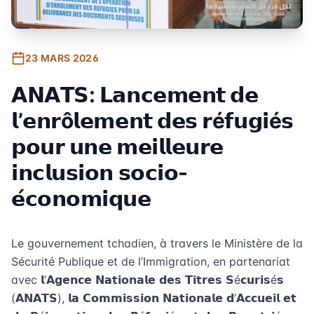
23 MARS 2026
𝗔𝗡𝗔𝗧𝗦: 𝗟𝗮𝗻𝗰𝗲𝗺𝗲𝗻𝘁 𝗱𝗲
𝗹’𝗲𝗻𝗿ô𝗹𝗲𝗺𝗲𝗻𝘁 𝗱𝗲𝘀 𝗿é𝗳𝘂𝗴𝗶é𝘀
𝗽𝗼𝘂𝗿 𝘂𝗻𝗲 𝗺𝗲𝗶𝗹𝗹𝗲𝘂𝗿𝗲
𝗶𝗻𝗰𝗹𝘂𝘀𝗶𝗼𝗻 𝘀𝗼𝗰𝗶𝗼-
𝗲́𝗰𝗼𝗻𝗼𝗺𝗶𝗾𝘂𝗲
Le gouvernement tchadien, à travers le Ministère de la
Sécurité Publique et de l’Immigration, en partenariat
avec 𝗹’𝗔𝗴𝗲𝗻𝗰𝗲 𝗡𝗮𝘁𝗶𝗼𝗻𝗮𝗹𝗲 𝗱𝗲𝘀 𝗧𝗶𝘁𝗿𝗲𝘀 𝗦é𝗰𝘂𝗿𝗶𝘀é𝘀
(𝗔𝗡𝗔𝗧𝗦), 𝗹𝗮 𝗖𝗼𝗺𝗺𝗶𝘀𝘀𝗶𝗼𝗻 𝗡𝗮𝘁𝗶𝗼𝗻𝗮𝗹𝗲 𝗱’𝗔𝗰𝗰𝘂𝗲𝗶𝗹 𝗲𝘁