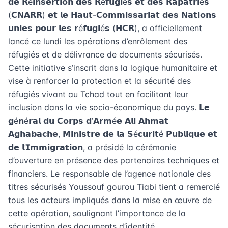
𝗱𝗲 𝗥é𝗶𝗻𝘀𝗲𝗿𝘁𝗶𝗼𝗻 𝗱𝗲𝘀 𝗥é𝗳𝘂𝗴𝗶é𝘀 𝗲𝘁 𝗱𝗲𝘀 𝗥𝗮𝗽𝗮𝘁𝗿𝗶é𝘀
(𝗖𝗡𝗔𝗥𝗥) 𝗲𝘁 𝗹𝗲 𝗛𝗮𝘂𝘁-𝗖𝗼𝗺𝗺𝗶𝘀𝘀𝗮𝗿𝗶𝗮𝘁 𝗱𝗲𝘀 𝗡𝗮𝘁𝗶𝗼𝗻𝘀
𝘂𝗻𝗶𝗲𝘀 𝗽𝗼𝘂𝗿 𝗹𝗲𝘀 𝗿é𝗳𝘂𝗴𝗶é𝘀 (𝗛𝗖𝗥), a officiellement
lancé ce lundi les opérations d’enrôlement des
réfugiés et de délivrance de documents sécurisés.
Cette initiative s’inscrit dans la logique humanitaire et
vise à renforcer la protection et la sécurité des
réfugiés vivant au Tchad tout en facilitant leur
inclusion dans la vie socio-économique du pays. 𝗟𝗲
𝗴é𝗻é𝗿𝗮𝗹 𝗱𝘂 𝗖𝗼𝗿𝗽𝘀 𝗱’𝗔𝗿𝗺é𝗲 𝗔𝗹𝗶 𝗔𝗵𝗺𝗮𝘁
𝗔𝗴𝗵𝗮𝗯𝗮𝗰𝗵𝗲, 𝗠𝗶𝗻𝗶𝘀𝘁𝗿𝗲 𝗱𝗲 𝗹𝗮 𝗦é𝗰𝘂𝗿𝗶𝘁é 𝗣𝘂𝗯𝗹𝗶𝗾𝘂𝗲 𝗲𝘁
𝗱𝗲 𝗹’𝗜𝗺𝗺𝗶𝗴𝗿𝗮𝘁𝗶𝗼𝗻, a présidé la cérémonie
d’ouverture en présence des partenaires techniques et
financiers. Le responsable de l’agence nationale des
titres sécurisés Youssouf gourou Tiabi tient a remercié
tous les acteurs impliqués dans la mise en œuvre de
cette opération, soulignant l’importance de la
sécurisation des documents d’identité.