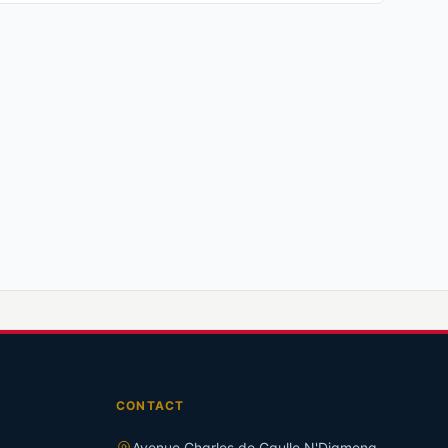
CONTACT
Avenue Charles de Gaulle N'Djamena,