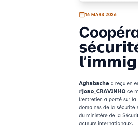
16 MARS 2026
Coopération
𝘀é𝗰𝘂𝗿𝗶𝘁
𝗹’𝗶𝗺𝗺𝗶𝗴
𝗔𝗴𝗵𝗮𝗯𝗮𝗰𝗵𝗲 a reçu en entr
#𝗝𝗼𝗮𝗼_𝗖𝗥𝗔𝗩𝗜𝗡𝗛𝗢
L’entretien a porté sur l
domaines de la sécurité
du ministère de la Sécuri
acteurs internationaux.