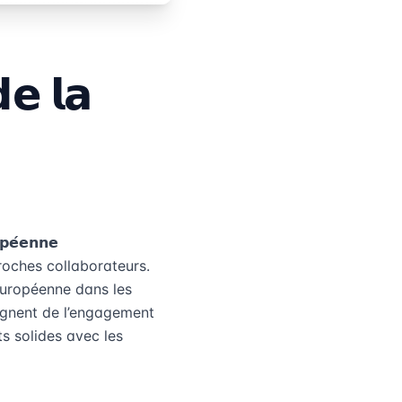
𝗲 𝗹𝗮
𝗲́𝗲𝗻𝗻𝗲
 proches collaborateurs.
 européenne dans les
ignent de l’engagement
ts solides avec les