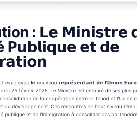
 : 𝗟𝗲 𝗠𝗶𝗻𝗶𝘀𝘁𝗿𝗲 𝗱
é P𝘂𝗯𝗹𝗶𝗾𝘂𝗲 𝗲𝘁 𝗱𝗲
𝗿𝗮𝘁𝗶𝗼𝗻
evue avec 𝗹𝗲 nouveau 𝗿𝗲𝗽𝗿𝗲́𝘀𝗲𝗻𝘁𝗮𝗻𝘁 𝗱𝗲 𝗹’𝗨𝗻𝗶𝗼𝗻 𝗘𝘂𝗿𝗼
 ce mardi 25 février 2025. Le Ministre est entouré de ses plus
a consolidation de la coopération entre le Tchad et l’Union
 et du développement. Ces rencontres de haut niveau témo
té publique et de l’Immigration à consolider des partenaria